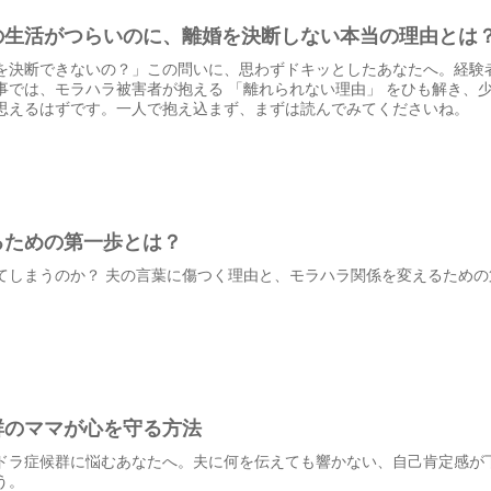
の生活がつらいのに、離婚を決断しない本当の理由とは
を決断できないの？」この問いに、思わずドキッとしたあなたへ。経験
では、モラハラ被害者が抱える 「離れられない理由」 をひも解き、少
思えるはずです。一人で抱え込まず、まずは読んでみてくださいね。
るための第一歩とは？
てしまうのか？ 夫の言葉に傷つく理由と、モラハラ関係を変えるため
群のママが心を守る方法
ドラ症候群に悩むあなたへ。夫に何を伝えても響かない、自己肯定感が
う。