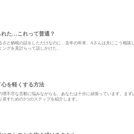
られた…これって普通？
るさと納税の話をしただけなのに…去年の年末、Aさんは夫にこう相談
ングを見計らって話しかけた...
て心を軽くする方法
の理不尽な言動に悩みながらも、あなたは十分に頑張っています。まず
り戻すための3つのステップを紹介します。